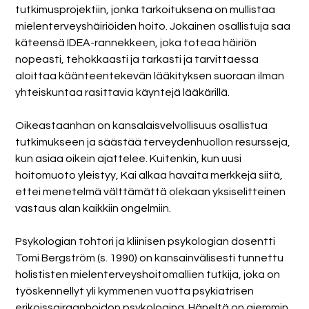
tutkimusprojektiin, jonka tarkoituksena on mullistaa
mielenterveyshäiriöiden hoito. Jokainen osallistuja saa
käteensä IDEA-rannekkeen, joka toteaa häiriön
nopeasti, tehokkaasti ja tarkasti ja tarvittaessa
aloittaa käänteentekevän lääkityksen suoraan ilman
yhteiskuntaa rasittavia käyntejä lääkärillä.
Oikeastaanhan on kansalaisvelvollisuus osallistua
tutkimukseen ja säästää terveydenhuollon resursseja,
kun asiaa oikein ajattelee. Kuitenkin, kun uusi
hoitomuoto yleistyy, Kai alkaa havaita merkkejä siitä,
ettei menetelmä välttämättä olekaan yksiselitteinen
vastaus alan kaikkiin ongelmiin.
Psykologian tohtori ja kliinisen psykologian dosentti
Tomi Bergström (s. 1990) on kansainvälisesti tunnettu
holististen mielenterveyshoitomallien tutkija, joka on
työskennellyt yli kymmenen vuotta psykiatrisen
erikoissairaanhoidon psykologina. Häneltä on aiemmin