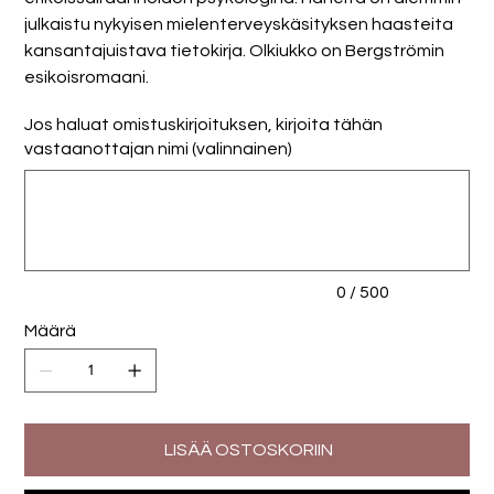
julkaistu nykyisen mielenterveyskäsityksen haasteita
kansantajuistava tietokirja. Olkiukko on Bergströmin
esikoisromaani.
Jos haluat omistuskirjoituksen, kirjoita tähän
vastaanottajan nimi (valinnainen)
Enintään
500
merkkiä.
0 / 500
Määrä
LISÄÄ OSTOSKORIIN