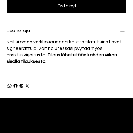
Osta nyt
Lisätietoja
Kaikki oman verkkokauppani kautta tilatut kirjat ovat
signeerattuja. Voit halutessasi pyytää myös
omistuskirjoitusta.
Tilaus lähetetään kahden viikon
sisällä tilauksesta.
Tomi Bergström
Kliinisen psykologian dosentti