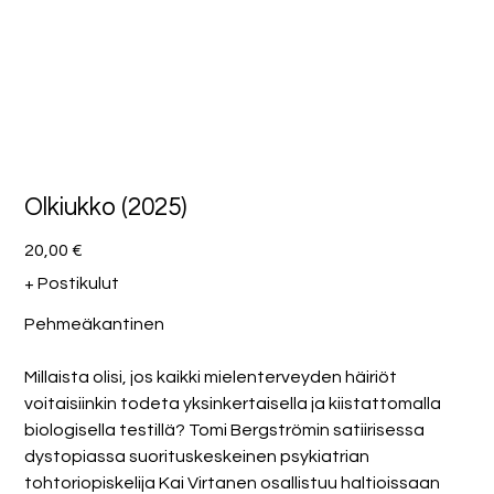
Olkiukko (2025)
Hinta
20,00 €
+ Postikulut
Pehmeäkantinen
Millaista olisi, jos kaikki mielenterveyden häiriöt
voitaisiinkin todeta yksinkertaisella ja kiistattomalla
biologisella testillä? Tomi Bergströmin satiirisessa
dystopiassa suorituskeskeinen psykiatrian
tohtoriopiskelija Kai Virtanen osallistuu haltioissaan