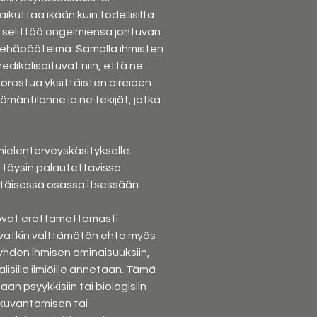
kuttaa ikään kuin todellisilta 
a selittää ongelmiensa johtuvan 
 kehäpäätelmä. Samalla ihmisten 
dikalisoituvat niin, että ne 
orostua yksittäisten oireiden 
ämäntilanne ja ne tekijät, jotka 
mielenterveyskäsitykselle. 
 täysin palautettavissa 
ittäisessä osassa itsessään.
 ovat erottamattomasti 
 ovatkin välttämätön ehto myös 
yhden ihmisen ominaisuuksiin, 
lisille ilmiöille annetaan. Tämä 
n psyykkisiin tai biologisiin 
okuvantamisen tai 