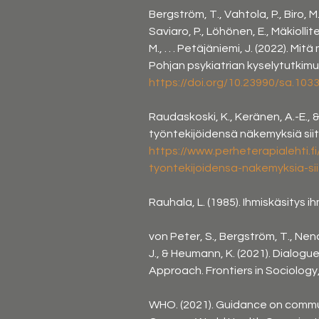
Bergström, T., Vahtola, P., Biro, M
Saviaro, P., Löhönen, E., Mäkiollit
M., . . . Petäjäniemi, J. (2022).
Pohjan psykiatrian kyselytutkimuk
https://doi.org/10.23990/sa.103
Raudaskoski, K., Keränen, A.-E., 
työntekijöidensä näkemyksiä siitä
https://www.perheterapialehti.fi
tyontekijoidensa-nakemyksia-si
Rauhala, L. (1985). Ihmiskäsitys 
von Peter, S., Bergström, T., Nen
J., & Heumann, K. (2021). Dialog
Approach. Frontiers in Sociology, 
WHO. (2021). Guidance on commu