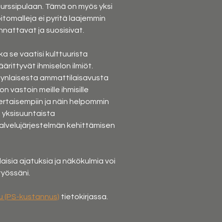
surssipulaan. Tämä on myös yksi 
itomalleja ei pyritä laajemmin 
nnattavat ja suosisivat.
 se vaatisi kulttuurista 
rittyvät ihmiselon ilmiöt. 
etynlaisesta ammattilaisavusta 
 vastoin meille ihmisille 
rtaisempiin ja näin helpommin 
 yksisuuntaista 
alvelujärjestelmän kehittämisen 
isia ajatuksia ja näkökulmia voi 
työssäni.
su (PS-kustannus)
 tietokirjassa.