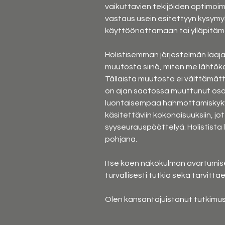
vaikuttavien tekijöiden optimoim
vastaus usein esitettyyn kysymyks
käyttöönottamaan tai ylläpitämää
Holistisemman järjestelmän laaja-
muutosta siinä, miten me lähtökoh
Tällaista muutosta ei välttämätt
on ajan saatossa muuttunut osaksi
luontaisempaa hahmottamiskykyä,
käsitettäviin kokonaisuuksiin, j
syyseurauspäättelyä. Holistista
pohjana.
Itse koen näkökulman avartumisen
turvallisesti tutkia sekä tarvitt
Olen kansantajuistanut tutkimus