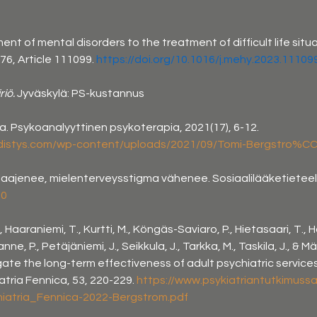
ent of mental disorders to the treatment of difficult life situ
6, Article 111099. 
https://doi.org/10.1016/j.mehy.2023.11109
riö.
 Jyväskylä: PS-kustannus
a. Psykoanalyyttinen psykoterapia, 2021(17), 6-12. 
yhdistys.com/wp-content/uploads/2021/09/Tomi-Bergstro%
laajenee, mielenterveysstigma vähenee. Sosiaalilääketieteellin
00
, Haaraniemi, T., Kurtti, M., Köngäs-Saviaro, P., Hietasaari, T., Ho
nne, P., Petäjäniemi, J., Seikkula, J., Tarkka, M., Taskila, J., & Mä
gate the long-term effectiveness of adult psychiatric services
tria Fennica, 53, 220-229. 
https://www.psykiatriantutkimussa
iatria_Fennica-2022-Bergstrom.pdf