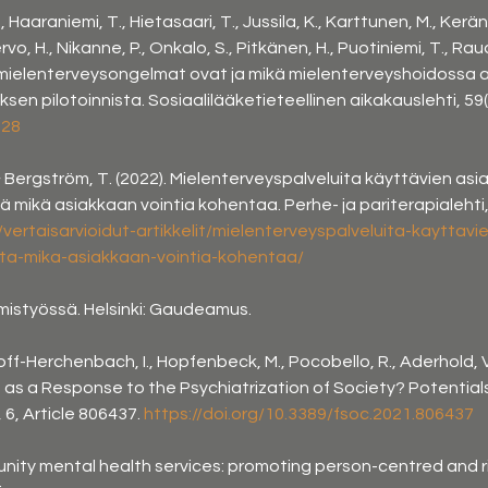
., Haaraniemi, T., Hietasaari, T., Jussila, K., Karttunen, M., Kerän
ervo, H., Nikanne, P., Onkalo, S., Pitkänen, H., Puotiniemi, T., Ra
 Mitä mielenterveysongelmat ovat ja mikä mielenterveyshoidossa
sen pilotoinnista. Sosiaalilääketieteellinen aikakauslehti, 59(1
328
& Bergström, T. (2022). Mielenterveyspalveluita käyttävien asi
 mikä asiakkaan vointia kohentaa. Perhe- ja pariterapialehti, 
/vertaisarvioidut-artikkelit/mielenterveyspalveluita-kayttav
ita-mika-asiakkaan-vointia-kohentaa/
ihmistyössä. Helsinki: Gaudeamus.
off-Herchenbach, I., Hopfenbeck, M., Pocobello, R., Aderhold, V.
ue as a Response to the Psychiatrization of Society? Potentia
6, Article 806437. 
https://doi.org/10.3389/fsoc.2021.806437
nity mental health services: promoting person-centred and 