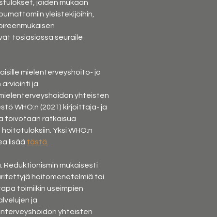
stulokset, joiden mukaan 
mattomiin yleistekijöihin, 
 oireenmukaisen 
vät tosiasiassa seuraile 
isille mielenterveyshoito- ja 
rviointi ja 
ielenterveyshoidon yhteisten 
tö WHO:n (2021) kirjoittaja- ja 
a toivotaan ratkaisua 
 hoitotuloksiin. Yksi WHO:n 
a lisää 
tästä.
a. Reduktionismin mukaisesti 
tettyjä hoitomenetelmiä tai 
tapa toimiikin useimpien 
velujen ja 
nterveyshoidon yhteisten 