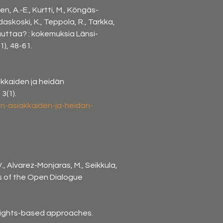
en, A.-E., Kurtti, M., Köngäs-
udaskoski, K., Teppola, R., Tarkka, 
 auttaa? : kokemuksia Länsi-
), 48-61. 
akkaiden ja heidän 
3(1). 
ien-asiakkaiden-ja-heidan-
, Alvarez-Monjaras, M., Seikkula, 
ls of the Open Dialogue 
rights-based approaches. 