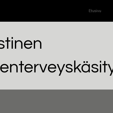
Etusivu
stinen
lenterveyskäsit