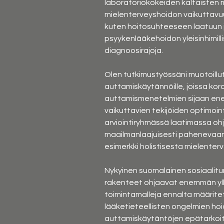
laboratoriokokeiden kaltaisten 
mielenterveyshoidon vaikuttavuu
kuten hoitosuhteeseen laatuun j
psyykenlääkehoidon yleisinhimilli
diagnoosirajoja.
Olen tutkimustyössäni muotoillut 
auttamiskäytännöille, joissa kor
auttamismenetelmien sijaan ene
vaikuttavien tekijöiden optimoint
arviointiryhmässä laatimassa ohj
maailmanlaajuisesti pahenevaan mi
esimerkki holistisesta mielenterv
Nykyinen suomalainen sosiaalitur
rakenteet ohjaavat enemmän yll
toimintamalleja ennalta määritett
lääketieteellisten ongelmien hoi
auttamiskäytäntöjen epätarkoit