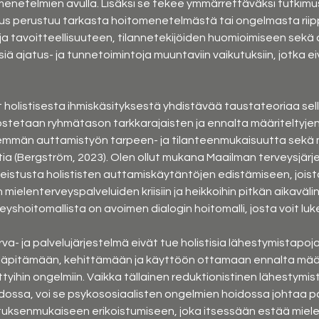
menetelmien avulla. Lisäksi se tekee ymmärrettäväksi tutkimu
s perustuu tarkasta hoitomenetelmästä tai ongelmasta riippu
a tavoitteellisuuteen, tilannetekijöiden huomioimiseen sekä
siä ajatus- ja tunnetoimintoja muuntaviin vaikutuksiin, jotka ei
holistisesta ihmiskäsityksestä yhdistävää taustateoriaa sella
ostetaan ryhmätason tarkkarajaisten ja ennalta määriteltyjen a
mmän auttamistyön tarpeen- ja tilanteenmukaisuutta sekä m
ia (Bergström, 2023). Olen ollut mukana Maailman terveysjärjes
eistusta holististen auttamiskäytäntöjen edistämiseen, joist
elenterveyspalveluiden kriisiin ja heikkoihin pitkän aikavälin
eyshoitomallista on avoimen dialogin hoitomalli, josta voit luke
va- ja palvelujärjestelmä eivät tue holistisia lähestymistapoj
äpitämään, kehittämään ja käyttöön ottamaan ennalta määri
yihin ongelmiin. Vaikka tällainen reduktionistinen lähestymis
dossa, voi se psykososiaalisten ongelmien hoidossa johtaa pal
uksenmukaiseen erikoistumiseen, joka itsessään estää miele