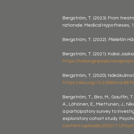
Bergström, T. (2023). From treatm
rationale. Medical Hypotheses, 17
Bergström, T. (2022). 
Mieletön Häi
Bergström, T. (2021). Kaksi Jaska
https://helsinginpsykoterapia
Bergström, T. (2020). Näkökulma 
https://doi.org/10.23990/sa.887
Bergström, T., Biro, M., Gauffin, T.
A., Löhönen, E., Miettunen, J., Nika
a participatory survey to investi
exploratory cohort study. Psychia
content/uploads/2022/11/Psych