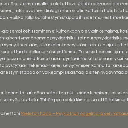
isen järjestelmätasolla ja oletettavasti johtaa krooniseen re
een, miksi avoimen dialogin hoitomallin kaltaisia holistisia ho
n, vaikka tällaisia lähestymistapoja ihmiset monesti itse ka
alaisempi kehittäminen ei kuitenkaan ole yksinkertaista, koska
taisesti ymmärrämme psykiatrisiksi tai neuropsykiatrisiksi mää
ä synny itsestään, sillä mielenterveyskäsitteistö ja ajatus ti
 jaettua todellisuuskäsitystämme. Toiseksi holismin ajatus on
 jossa monimutkaiset asiat pyritään luokittelemaan yksinke
otta pystytään tekemään arjen selviytymisen kannalta tärkeää
 lähestymistapaa on vaikeampi sisäistää ja siten hyödyntää p
 kannalta tärkeänä sellaisten puitteiden luomisen, jossa erila
aessa myös koetella. Tähän pyrin sekä kliinisessä että tutkimus
aihettani 
Mieletön häiriö – Psykiatrian ongelma ja sen ratkai