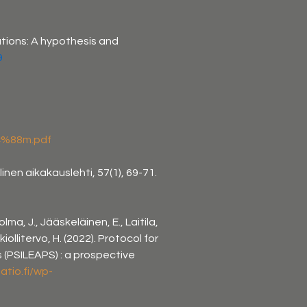
ations: A hypothesis and 
9
CC%88m.pdf
en aikakauslehti, 57(1), 69-71. 
lma, J., Jääskeläinen, E., Laitila, 
kiollitervo, H. (2022). Protocol for 
 (PSILEAPS) : a prospective 
atio.fi/wp-