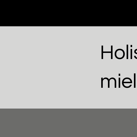
Holi
mie