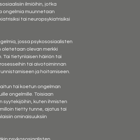
iaalisiin ilmiöihin, jotka 
sia ongelmia muunnetaan 
risiksi tai neuropsykiatrisiksi 
ngelmia, jossa psykososiaalisten 
en oletetaan olevan merkki 
 Tai tietynlaisen häiriön tai 
rosesseihin tai aivotoiminnan 
en tunnistamiseen ja hoitamiseen.
vaitun tai koetun ongelman 
lle ongelmille. Toisiaan 
syytekijöihin, kuten ihmisten 
lloin tietty tunne, ajatus tai 
laisiin ominaisuuksiin 
äkin psykososiaalisten 