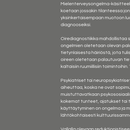
Mielenterveysongelma-käsitteellä v
koetaan jossakin tilanteessa jo
yksinkertaisempaan muotoon luoki
diagnooseiksi.
Oirediagnostiikka mahdollistaa se
ongelmien oletetaan olevan pala
tietynlaisesta häiriöstä, jota tuli
oireen oletetaan palautuvan tiety
kaltaisiin ruumiillisiin toimintoi
Psykiatriset tai neuropsykiatris
aiheuttaa, koska ne ovat sopimuks
muistuttavatkaan psykososiaalise
kokemat tunteet, ajatukset tai ti
käyttäytyminen on ongelma ja millo
lähtökohtaisesti kulttuurissamm
Vallalla olevaan reduktionistisee