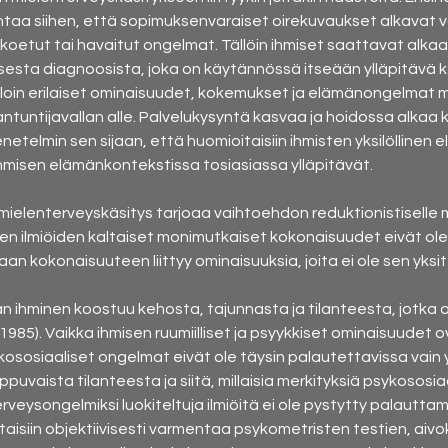
htaa siihen, että sopimuksenvaraiset oirekuvaukset alkavat vai
t koetut tai havaitut ongelmat. Tällöin ihmiset saattavat alka
risesta diagnoosista, joka on käytännössä itseään ylläpitävä
lloin erilaiset ominaisuudet, kokemukset ja elämänongelmat me
tuntijavallan alle. Palvelukysyntä kasvaa ja hoidossa alkaa k
etelmin sen sijaan, että huomioitaisiin ihmisten yksilöllinen el
hmisen elämänkontekstissa tosiasiassa ylläpitävät.
 mielenterveyskäsitys tarjoaa vaihtoehdon reduktionistiselle 
en ilmiöiden kaltaiset monimutkaiset kokonaisuudet eivät ole
aan kokonaisuuteen liittyy ominaisuuksia, joita ei ole sen yks
an ihminen koostuu kehosta, tajunnasta ja tilanteesta, jotka
 1985). Vaikka ihmisen ruumiilliset ja psyykkiset ominaisuudet
ykososiaaliset ongelmat eivät ole täysin palautettavissa vain 
ppuvaista tilanteesta ja siitä, millaisia merkityksiä psykososiaa
eysongelmiksi luokiteltuja ilmiöitä ei ole pystytty palauttamaa
itaisiin objektiivisesti varmentaa psykometristen testien, aiv