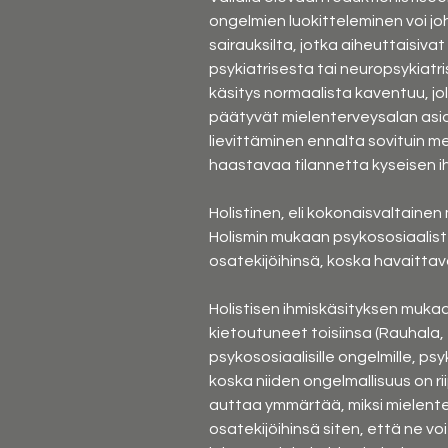
ongelmien luokitteleminen voi jo
sairauksilta, jotka aiheuttaisiva
psykiatrisesta tai neuropsykiat
käsitys normaalista kaventuu, jo
päätyvät mielenterveysalan asian
lievittäminen ennalta sovituin men
haastavaa tilannetta kyseisen i
Holistinen, eli kokonaisvaltainen
Holismin mukaan psykososiaalist
osatekijöihinsä, koska havaittav
Holistisen ihmiskäsityksen muka
kietoutuneet toisiinsa (Rauhala,
psykososiaalisille ongelmille, ps
koska niiden ongelmallisuus on rii
auttaa ymmärtää, miksi mielenterv
osatekijöihinsä siten, että ne vo