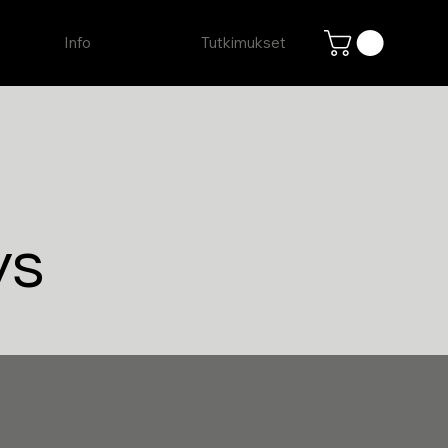
Info
Tutkimukset
ys